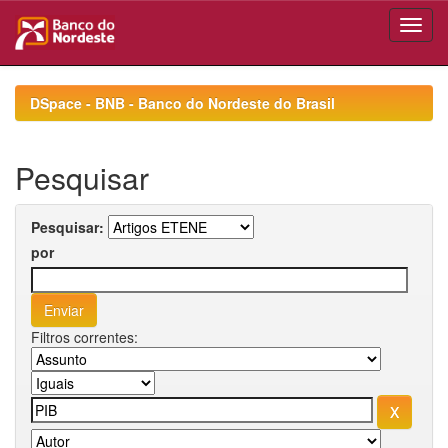
Skip
navigation
DSpace - BNB - Banco do Nordeste do Brasil
Pesquisar
Pesquisar:
por
Filtros correntes: