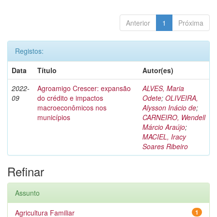
Anterior
1
Próxima
Registos:
Data
Título
Autor(es)
2022-
Agroamigo Crescer: expansão
ALVES, Maria
09
do crédito e impactos
Odete
;
OLIVEIRA,
macroeconômicos nos
Alysson Inácio de
;
municípios
CARNEIRO, Wendell
Márcio Araújo
;
MACIEL, Iracy
Soares Ribeiro
Refinar
Assunto
Agricultura Familiar
1