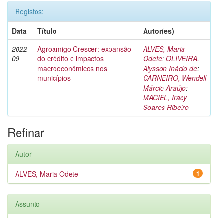
Registos:
Data
Título
Autor(es)
2022-
Agroamigo Crescer: expansão
ALVES, Maria
09
do crédito e impactos
Odete
;
OLIVEIRA,
macroeconômicos nos
Alysson Inácio de
;
municípios
CARNEIRO, Wendell
Márcio Araújo
;
MACIEL, Iracy
Soares Ribeiro
Refinar
Autor
ALVES, Maria Odete
1
Assunto