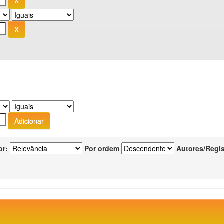
or:
Por ordem
Autores/Regi