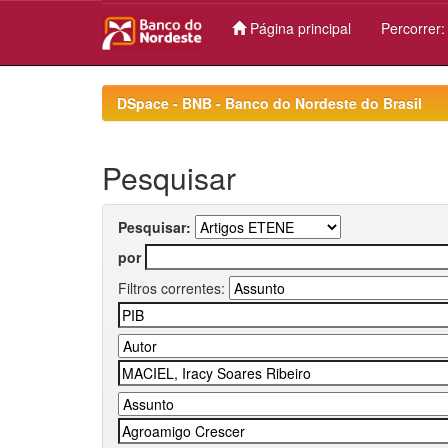
Página principal
Percorrer
Skip
navigation
DSpace - BNB - Banco do Nordeste do Brasil
Pesquisar
Pesquisar:
por
Filtros correntes: