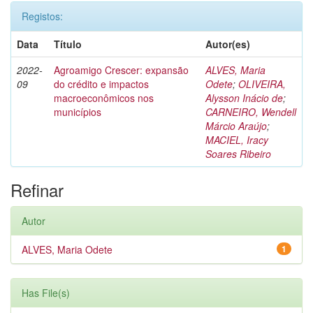
Registos:
Data
Título
Autor(es)
2022-
Agroamigo Crescer: expansão
ALVES, Maria
09
do crédito e impactos
Odete
;
OLIVEIRA,
macroeconômicos nos
Alysson Inácio de
;
municípios
CARNEIRO, Wendell
Márcio Araújo
;
MACIEL, Iracy
Soares Ribeiro
Refinar
Autor
ALVES, Maria Odete
1
Has File(s)