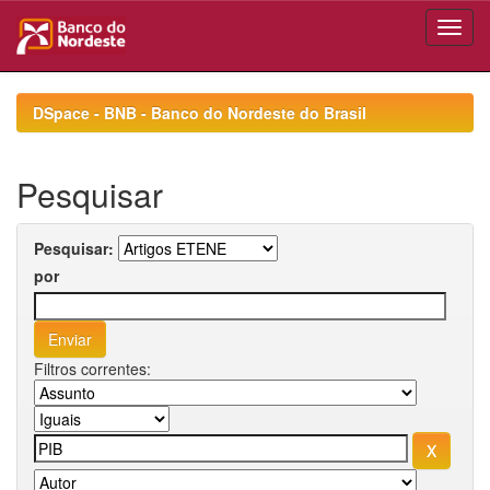
Skip
navigation
DSpace - BNB - Banco do Nordeste do Brasil
Pesquisar
Pesquisar:
por
Filtros correntes: