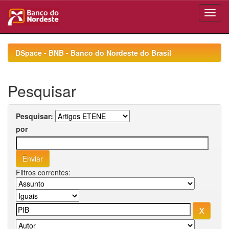
Skip
navigation
DSpace - BNB - Banco do Nordeste do Brasil
Pesquisar
Pesquisar:
por
Filtros correntes: