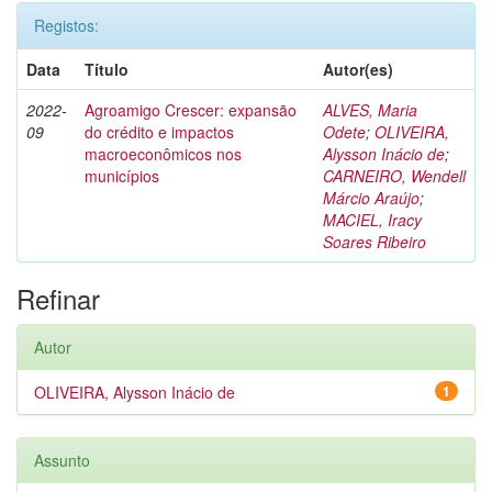
Registos:
Data
Título
Autor(es)
2022-
Agroamigo Crescer: expansão
ALVES, Maria
09
do crédito e impactos
Odete
;
OLIVEIRA,
macroeconômicos nos
Alysson Inácio de
;
municípios
CARNEIRO, Wendell
Márcio Araújo
;
MACIEL, Iracy
Soares Ribeiro
Refinar
Autor
OLIVEIRA, Alysson Inácio de
1
Assunto