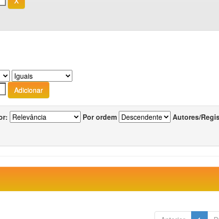
or:
Por ordem
Autores/Regi