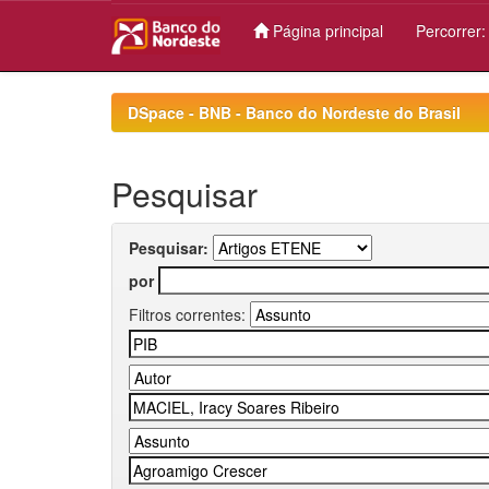
Página principal
Percorrer
Skip
navigation
DSpace - BNB - Banco do Nordeste do Brasil
Pesquisar
Pesquisar:
por
Filtros correntes: