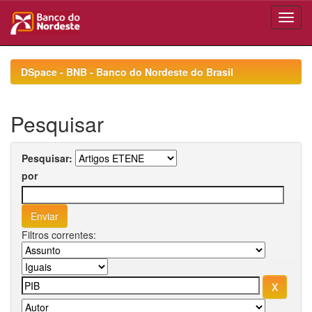
Skip
navigation
DSpace - BNB - Banco do Nordeste do Brasil
Pesquisar
Pesquisar:
por
Filtros correntes: