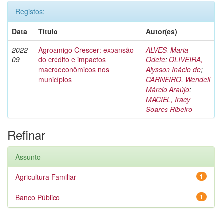
Registos:
Data
Título
Autor(es)
2022-
Agroamigo Crescer: expansão
ALVES, Maria
09
do crédito e impactos
Odete
;
OLIVEIRA,
macroeconômicos nos
Alysson Inácio de
;
municípios
CARNEIRO, Wendell
Márcio Araújo
;
MACIEL, Iracy
Soares Ribeiro
Refinar
Assunto
Agricultura Familiar
1
Banco Público
1