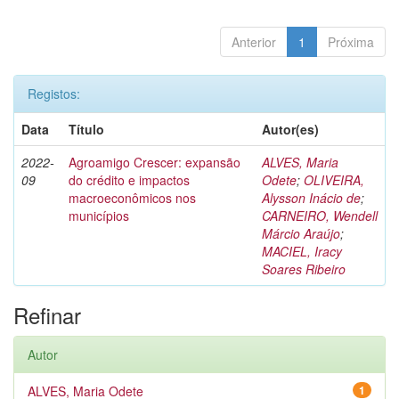
Anterior
1
Próxima
Registos:
Data
Título
Autor(es)
2022-
Agroamigo Crescer: expansão
ALVES, Maria
09
do crédito e impactos
Odete
;
OLIVEIRA,
macroeconômicos nos
Alysson Inácio de
;
municípios
CARNEIRO, Wendell
Márcio Araújo
;
MACIEL, Iracy
Soares Ribeiro
Refinar
Autor
ALVES, Maria Odete
1