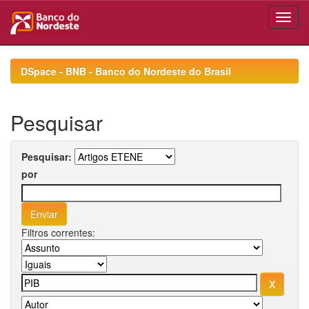
Skip
navigation
DSpace - BNB - Banco do Nordeste do Brasil
Pesquisar
Pesquisar:
por
Filtros correntes: