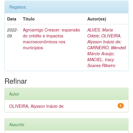
Registos:
Data
Título
Autor(es)
2022-
Agroamigo Crescer: expansão
ALVES, Maria
09
do crédito e impactos
Odete
;
OLIVEIRA,
macroeconômicos nos
Alysson Inácio de
;
municípios
CARNEIRO, Wendell
Márcio Araújo
;
MACIEL, Iracy
Soares Ribeiro
Refinar
Autor
OLIVEIRA, Alysson Inácio de
1
Assunto