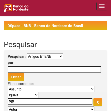
Skip
navigation
DSpace - BNB - Banco do Nordeste do Brasil
Pesquisar
Pesquisar:
por
Filtros correntes: