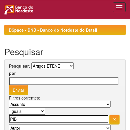
Skip
navigation
DSpace - BNB - Banco do Nordeste do Brasil
Pesquisar
Pesquisar:
por
Filtros correntes: