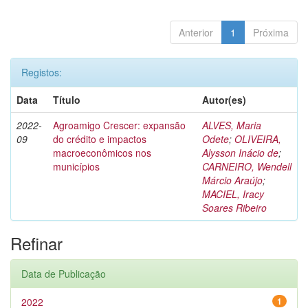
Anterior
1
Próxima
Registos:
Data
Título
Autor(es)
2022-
Agroamigo Crescer: expansão
ALVES, Maria
09
do crédito e impactos
Odete
;
OLIVEIRA,
macroeconômicos nos
Alysson Inácio de
;
municípios
CARNEIRO, Wendell
Márcio Araújo
;
MACIEL, Iracy
Soares Ribeiro
Refinar
Data de Publicação
2022
1