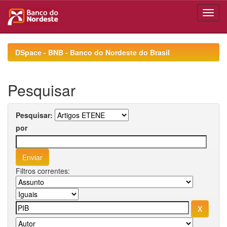
Skip
navigation
DSpace - BNB - Banco do Nordeste do Brasil
Pesquisar
Pesquisar:
por
Filtros correntes: