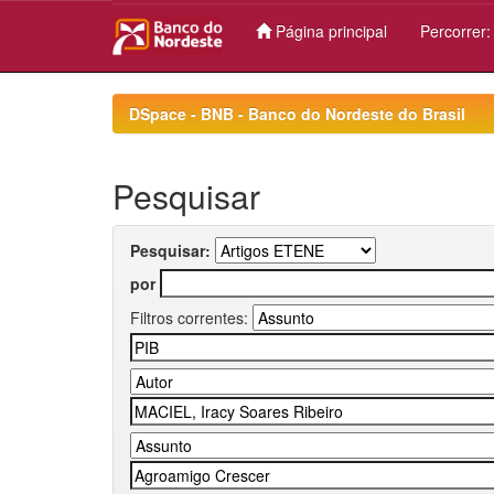
Página principal
Percorrer
Skip
navigation
DSpace - BNB - Banco do Nordeste do Brasil
Pesquisar
Pesquisar:
por
Filtros correntes: