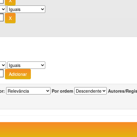
or:
Por ordem
Autores/Regi