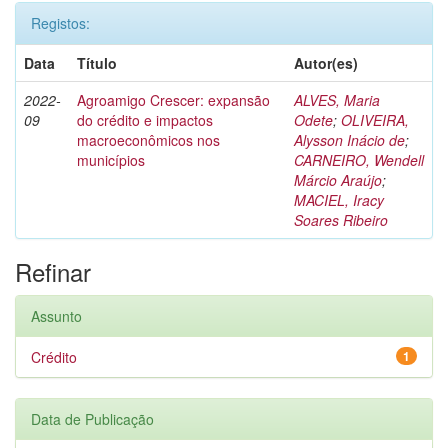
Registos:
Data
Título
Autor(es)
2022-
Agroamigo Crescer: expansão
ALVES, Maria
09
do crédito e impactos
Odete
;
OLIVEIRA,
macroeconômicos nos
Alysson Inácio de
;
municípios
CARNEIRO, Wendell
Márcio Araújo
;
MACIEL, Iracy
Soares Ribeiro
Refinar
Assunto
Crédito
1
Data de Publicação