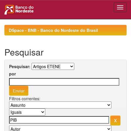
Skip
navigation
DSpace - BNB - Banco do Nordeste do Brasil
Pesquisar
Pesquisar:
por
Filtros correntes: