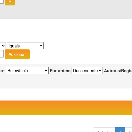
or:
Por ordem
Autores/Regi