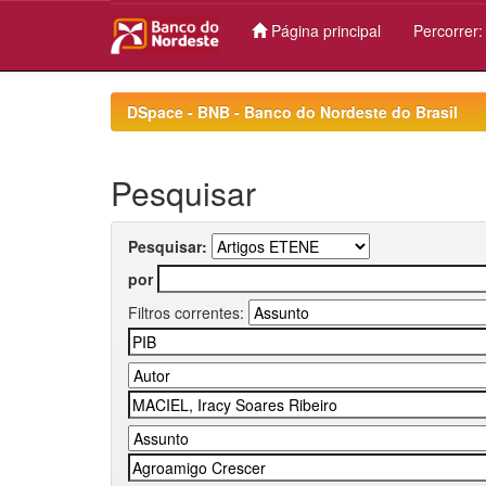
Página principal
Percorrer
Skip
navigation
DSpace - BNB - Banco do Nordeste do Brasil
Pesquisar
Pesquisar:
por
Filtros correntes: