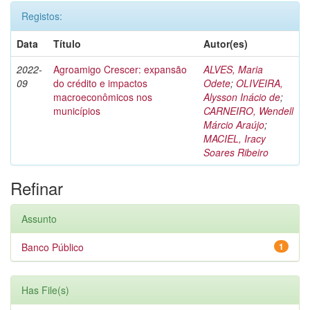
Registos:
Data
Título
Autor(es)
2022-
Agroamigo Crescer: expansão
ALVES, Maria
09
do crédito e impactos
Odete
;
OLIVEIRA,
macroeconômicos nos
Alysson Inácio de
;
municípios
CARNEIRO, Wendell
Márcio Araújo
;
MACIEL, Iracy
Soares Ribeiro
Refinar
Assunto
Banco Público
1
Has File(s)