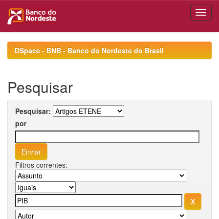
Skip
navigation
DSpace - BNB - Banco do Nordeste do Brasil
Pesquisar
Pesquisar:
por
Filtros correntes: