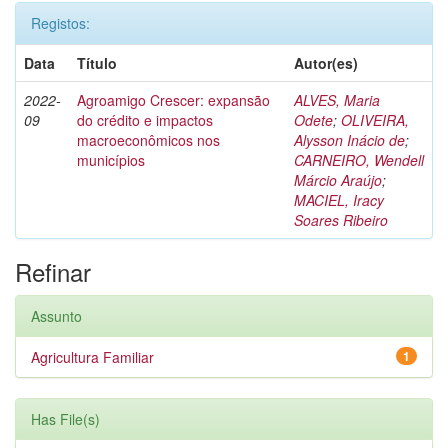
Registos:
Data
Título
Autor(es)
2022-
Agroamigo Crescer: expansão
ALVES, Maria
09
do crédito e impactos
Odete
;
OLIVEIRA,
macroeconômicos nos
Alysson Inácio de
;
municípios
CARNEIRO, Wendell
Márcio Araújo
;
MACIEL, Iracy
Soares Ribeiro
Refinar
Assunto
Agricultura Familiar
1
Has File(s)