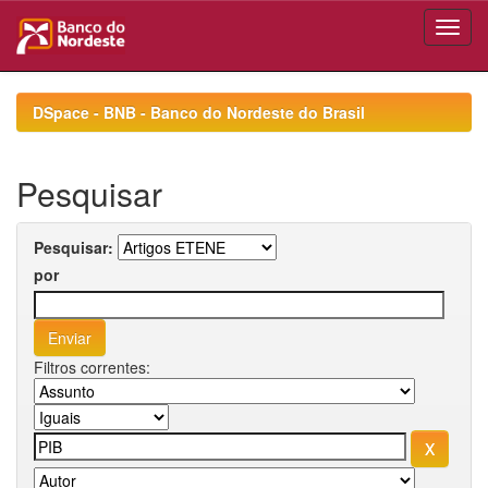
Skip
navigation
DSpace - BNB - Banco do Nordeste do Brasil
Pesquisar
Pesquisar:
por
Filtros correntes: