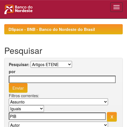
Skip
navigation
DSpace - BNB - Banco do Nordeste do Brasil
Pesquisar
Pesquisar:
por
Filtros correntes: