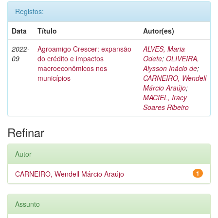
Registos:
Data
Título
Autor(es)
2022-
Agroamigo Crescer: expansão
ALVES, Maria
09
do crédito e impactos
Odete
;
OLIVEIRA,
macroeconômicos nos
Alysson Inácio de
;
municípios
CARNEIRO, Wendell
Márcio Araújo
;
MACIEL, Iracy
Soares Ribeiro
Refinar
Autor
CARNEIRO, Wendell Márcio Araújo
1
Assunto