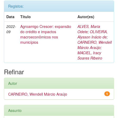
Registos:
Data
Título
Autor(es)
2022-
Agroamigo Crescer: expansão
ALVES, Maria
09
do crédito e impactos
Odete
;
OLIVEIRA,
macroeconômicos nos
Alysson Inácio de
;
municípios
CARNEIRO, Wendell
Márcio Araújo
;
MACIEL, Iracy
Soares Ribeiro
Refinar
Autor
CARNEIRO, Wendell Márcio Araújo
1
Assunto