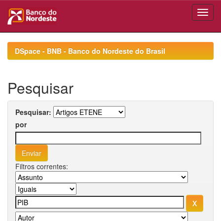
Skip
navigation
DSpace - BNB - Banco do Nordeste do Brasil
Pesquisar
Pesquisar:
por
Filtros correntes: