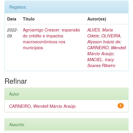
Registos:
Data
Título
Autor(es)
2022-
Agroamigo Crescer: expansão
ALVES, Maria
09
do crédito e impactos
Odete
;
OLIVEIRA,
macroeconômicos nos
Alysson Inácio de
;
municípios
CARNEIRO, Wendell
Márcio Araújo
;
MACIEL, Iracy
Soares Ribeiro
Refinar
Autor
CARNEIRO, Wendell Márcio Araújo
1
Assunto