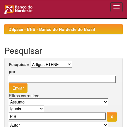
Skip
navigation
DSpace - BNB - Banco do Nordeste do Brasil
Pesquisar
Pesquisar:
por
Filtros correntes: