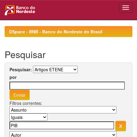
Skip
navigation
DSpace - BNB - Banco do Nordeste do Brasil
Pesquisar
Pesquisar:
por
Filtros correntes: