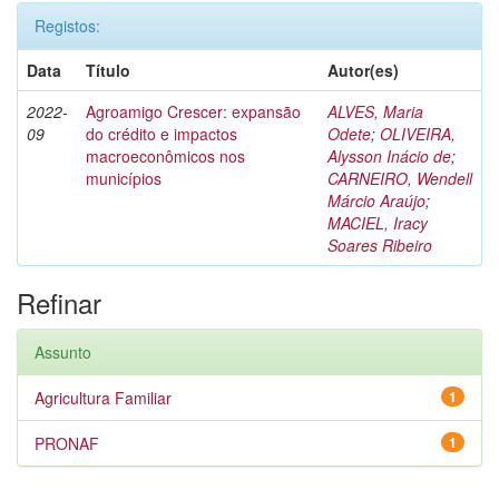
Registos:
Data
Título
Autor(es)
2022-
Agroamigo Crescer: expansão
ALVES, Maria
09
do crédito e impactos
Odete
;
OLIVEIRA,
macroeconômicos nos
Alysson Inácio de
;
municípios
CARNEIRO, Wendell
Márcio Araújo
;
MACIEL, Iracy
Soares Ribeiro
Refinar
Assunto
Agricultura Familiar
1
PRONAF
1