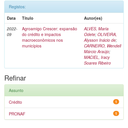
Registos:
Data
Título
Autor(es)
2022-
Agroamigo Crescer: expansão
ALVES, Maria
09
do crédito e impactos
Odete
;
OLIVEIRA,
macroeconômicos nos
Alysson Inácio de
;
municípios
CARNEIRO, Wendell
Márcio Araújo
;
MACIEL, Iracy
Soares Ribeiro
Refinar
Assunto
Crédito
1
PRONAF
1