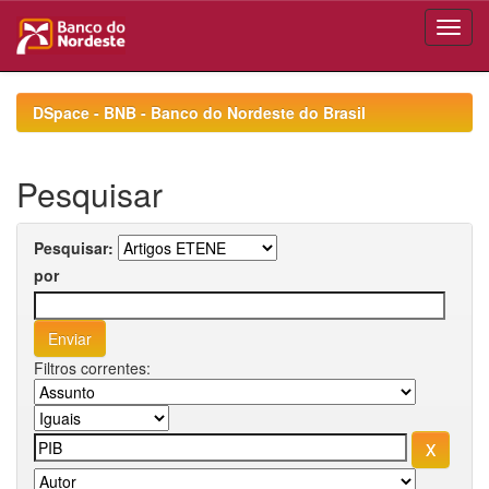
Skip
navigation
DSpace - BNB - Banco do Nordeste do Brasil
Pesquisar
Pesquisar:
por
Filtros correntes: