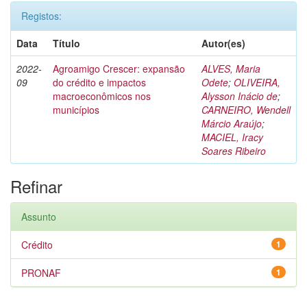
Registos:
Data
Título
Autor(es)
2022-
Agroamigo Crescer: expansão
ALVES, Maria
09
do crédito e impactos
Odete
;
OLIVEIRA,
macroeconômicos nos
Alysson Inácio de
;
municípios
CARNEIRO, Wendell
Márcio Araújo
;
MACIEL, Iracy
Soares Ribeiro
Refinar
Assunto
Crédito
1
PRONAF
1