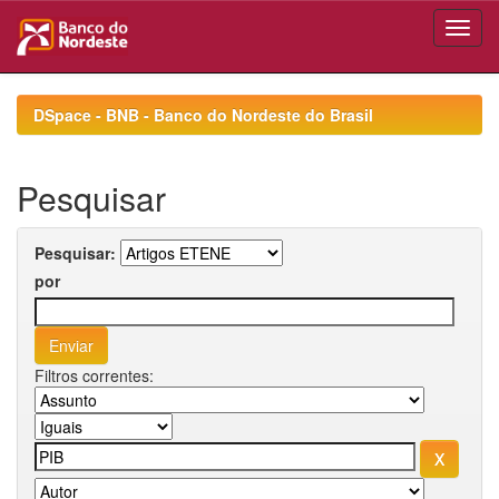
Skip
navigation
DSpace - BNB - Banco do Nordeste do Brasil
Pesquisar
Pesquisar:
por
Filtros correntes: