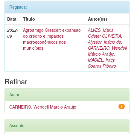
Registos:
Data
Título
Autor(es)
2022-
Agroamigo Crescer: expansão
ALVES, Maria
09
do crédito e impactos
Odete
;
OLIVEIRA,
macroeconômicos nos
Alysson Inácio de
;
municípios
CARNEIRO, Wendell
Márcio Araújo
;
MACIEL, Iracy
Soares Ribeiro
Refinar
Autor
CARNEIRO, Wendell Márcio Araújo
1
Assunto