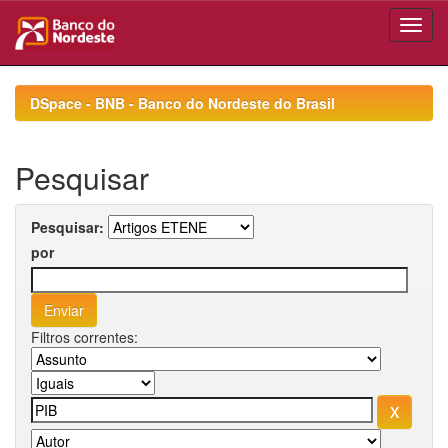
Skip
navigation
DSpace - BNB - Banco do Nordeste do Brasil
Pesquisar
Pesquisar:
por
Filtros correntes: