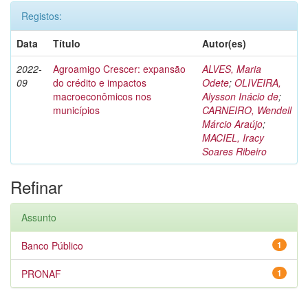
Registos:
Data
Título
Autor(es)
2022-
Agroamigo Crescer: expansão
ALVES, Maria
09
do crédito e impactos
Odete
;
OLIVEIRA,
macroeconômicos nos
Alysson Inácio de
;
municípios
CARNEIRO, Wendell
Márcio Araújo
;
MACIEL, Iracy
Soares Ribeiro
Refinar
Assunto
Banco Público
1
PRONAF
1