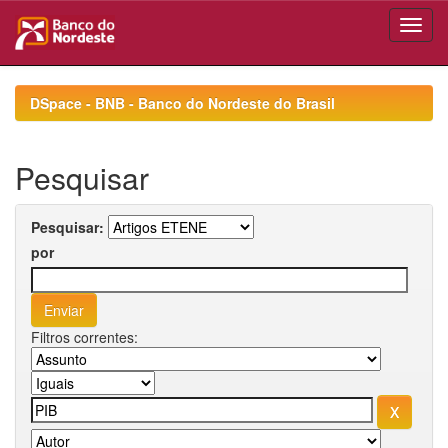
Skip
navigation
DSpace - BNB - Banco do Nordeste do Brasil
Pesquisar
Pesquisar:
por
Filtros correntes: