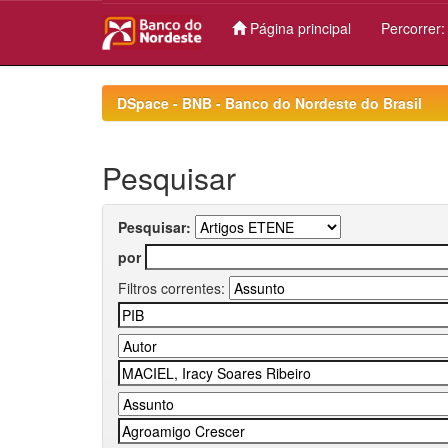
Página principal
Percorrer
Skip
navigation
DSpace - BNB - Banco do Nordeste do Brasil
Pesquisar
Pesquisar:
por
Filtros correntes: