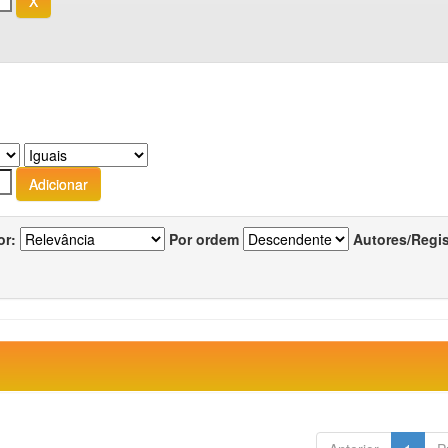
or:
Por ordem
Autores/Regi