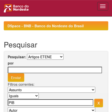
Skip
navigation
DSpace - BNB - Banco do Nordeste do Brasil
Pesquisar
Pesquisar:
por
Filtros correntes: