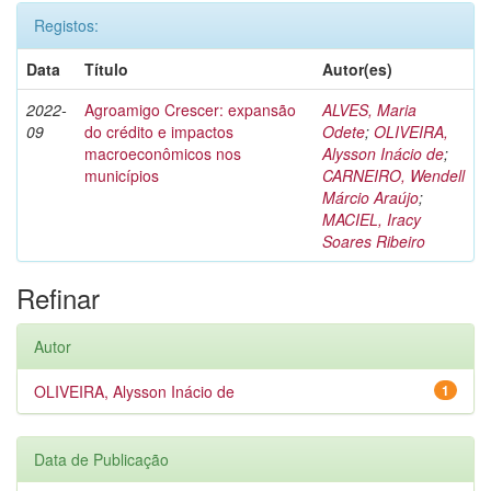
Registos:
Data
Título
Autor(es)
2022-
Agroamigo Crescer: expansão
ALVES, Maria
09
do crédito e impactos
Odete
;
OLIVEIRA,
macroeconômicos nos
Alysson Inácio de
;
municípios
CARNEIRO, Wendell
Márcio Araújo
;
MACIEL, Iracy
Soares Ribeiro
Refinar
Autor
OLIVEIRA, Alysson Inácio de
1
Data de Publicação