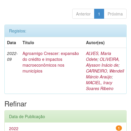
Anterior
1
Próxima
Registos:
Data
Título
Autor(es)
2022-
Agroamigo Crescer: expansão
ALVES, Maria
09
do crédito e impactos
Odete
;
OLIVEIRA,
macroeconômicos nos
Alysson Inácio de
;
municípios
CARNEIRO, Wendell
Márcio Araújo
;
MACIEL, Iracy
Soares Ribeiro
Refinar
Data de Publicação
2022
1