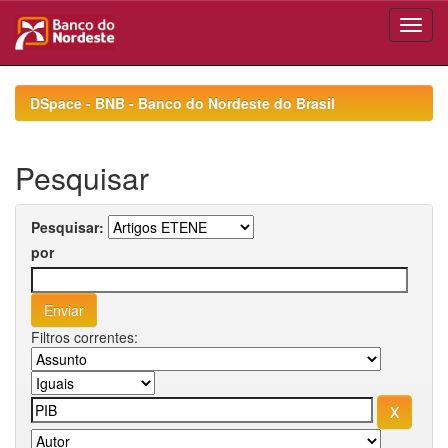
Skip
navigation
DSpace - BNB - Banco do Nordeste do Brasil
Pesquisar
Pesquisar:
por
Filtros correntes: