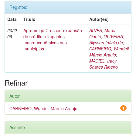
Registos:
Data
Título
Autor(es)
2022-
Agroamigo Crescer: expansão
ALVES, Maria
09
do crédito e impactos
Odete
;
OLIVEIRA,
macroeconômicos nos
Alysson Inácio de
;
municípios
CARNEIRO, Wendell
Márcio Araújo
;
MACIEL, Iracy
Soares Ribeiro
Refinar
Autor
CARNEIRO, Wendell Márcio Araújo
1
Assunto