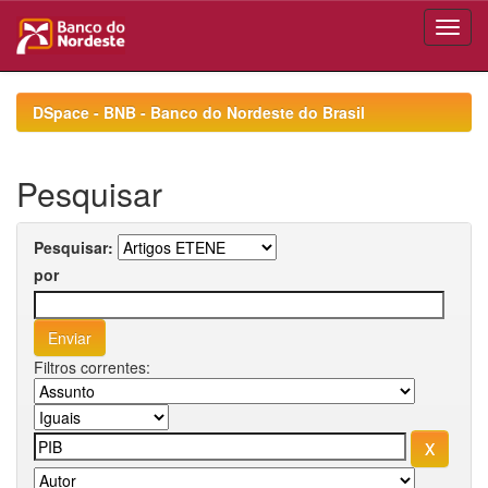
Skip
navigation
DSpace - BNB - Banco do Nordeste do Brasil
Pesquisar
Pesquisar:
por
Filtros correntes: