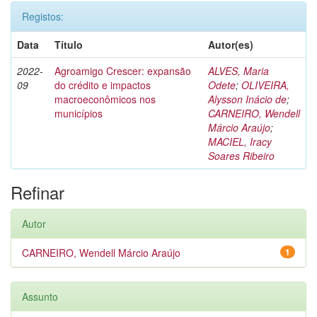
Registos:
Data
Título
Autor(es)
2022-
Agroamigo Crescer: expansão
ALVES, Maria
09
do crédito e impactos
Odete
;
OLIVEIRA,
macroeconômicos nos
Alysson Inácio de
;
municípios
CARNEIRO, Wendell
Márcio Araújo
;
MACIEL, Iracy
Soares Ribeiro
Refinar
Autor
CARNEIRO, Wendell Márcio Araújo
1
Assunto