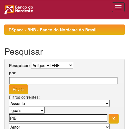
Skip
navigation
DSpace - BNB - Banco do Nordeste do Brasil
Pesquisar
Pesquisar:
por
Filtros correntes: