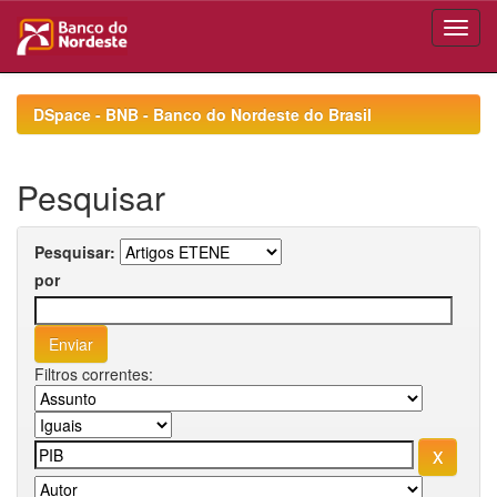
Skip
navigation
DSpace - BNB - Banco do Nordeste do Brasil
Pesquisar
Pesquisar:
por
Filtros correntes: