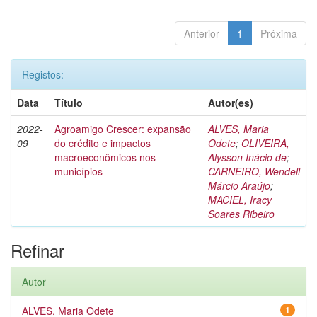
Anterior
1
Próxima
Registos:
Data
Título
Autor(es)
2022-
Agroamigo Crescer: expansão
ALVES, Maria
09
do crédito e impactos
Odete
;
OLIVEIRA,
macroeconômicos nos
Alysson Inácio de
;
municípios
CARNEIRO, Wendell
Márcio Araújo
;
MACIEL, Iracy
Soares Ribeiro
Refinar
Autor
ALVES, Maria Odete
1