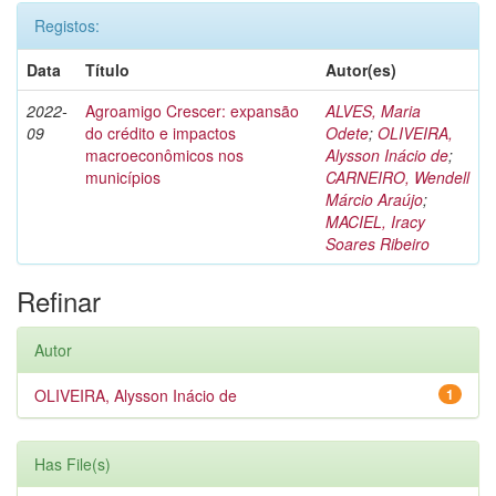
Registos:
Data
Título
Autor(es)
2022-
Agroamigo Crescer: expansão
ALVES, Maria
09
do crédito e impactos
Odete
;
OLIVEIRA,
macroeconômicos nos
Alysson Inácio de
;
municípios
CARNEIRO, Wendell
Márcio Araújo
;
MACIEL, Iracy
Soares Ribeiro
Refinar
Autor
OLIVEIRA, Alysson Inácio de
1
Has File(s)