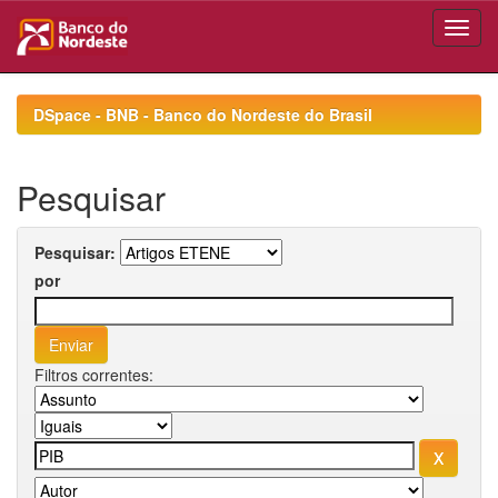
Skip
navigation
DSpace - BNB - Banco do Nordeste do Brasil
Pesquisar
Pesquisar:
por
Filtros correntes: