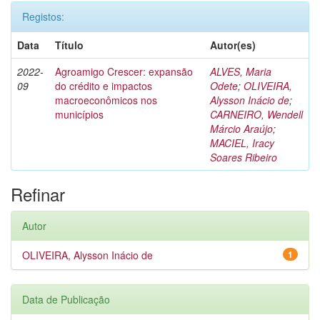
Registos:
Data
Título
Autor(es)
2022-
Agroamigo Crescer: expansão
ALVES, Maria
09
do crédito e impactos
Odete
;
OLIVEIRA,
macroeconômicos nos
Alysson Inácio de
;
municípios
CARNEIRO, Wendell
Márcio Araújo
;
MACIEL, Iracy
Soares Ribeiro
Refinar
Autor
OLIVEIRA, Alysson Inácio de
1
Data de Publicação