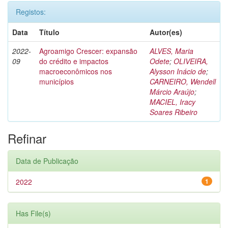
Registos:
Data
Título
Autor(es)
2022-
Agroamigo Crescer: expansão
ALVES, Maria
09
do crédito e impactos
Odete
;
OLIVEIRA,
macroeconômicos nos
Alysson Inácio de
;
municípios
CARNEIRO, Wendell
Márcio Araújo
;
MACIEL, Iracy
Soares Ribeiro
Refinar
Data de Publicação
2022
1
Has File(s)