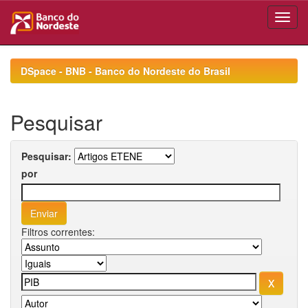
Skip
navigation
DSpace - BNB - Banco do Nordeste do Brasil
Pesquisar
Pesquisar:
por
Filtros correntes: