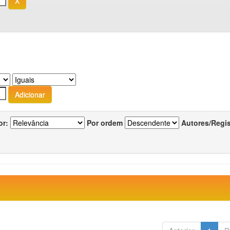
or:
Por ordem
Autores/Regi