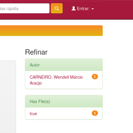
Entrar:
Refinar
Autor
CARNEIRO, Wendell Márcio
1
Araújo
Has File(s)
true
1