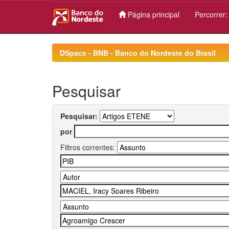
Página principal
Percorrer
Skip
navigation
DSpace - BNB - Banco do Nordeste do Brasil
Pesquisar
Pesquisar:
por
Filtros correntes: