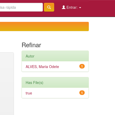
Entrar:
Refinar
Autor
ALVES, Maria Odete
1
Has File(s)
true
1