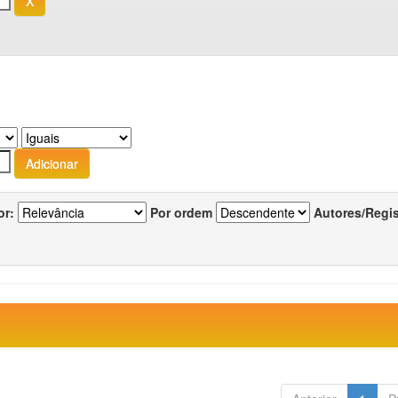
or:
Por ordem
Autores/Regi