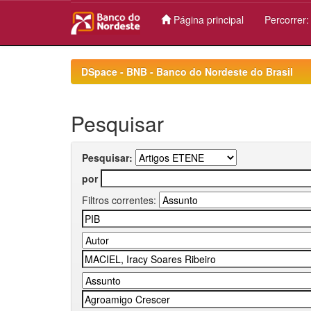
Página principal
Percorrer
Skip
navigation
DSpace - BNB - Banco do Nordeste do Brasil
Pesquisar
Pesquisar:
por
Filtros correntes: