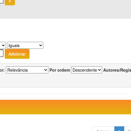
or:
Por ordem
Autores/Regi