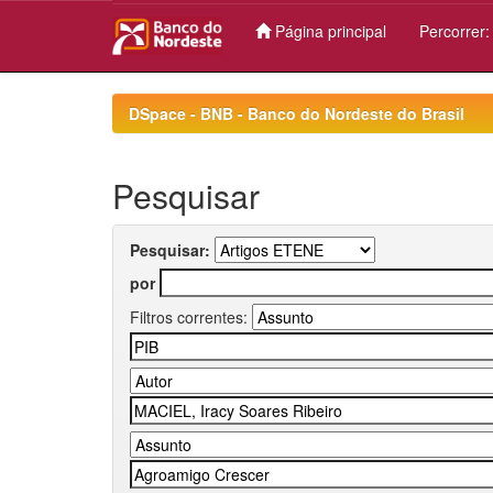
Página principal
Percorrer
Skip
navigation
DSpace - BNB - Banco do Nordeste do Brasil
Pesquisar
Pesquisar:
por
Filtros correntes: