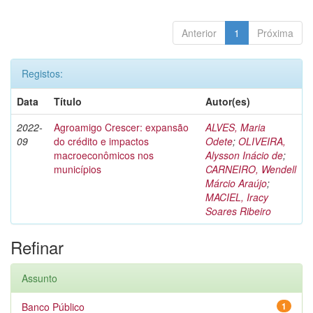
Anterior
1
Próxima
Registos:
Data
Título
Autor(es)
2022-
Agroamigo Crescer: expansão
ALVES, Maria
09
do crédito e impactos
Odete
;
OLIVEIRA,
macroeconômicos nos
Alysson Inácio de
;
municípios
CARNEIRO, Wendell
Márcio Araújo
;
MACIEL, Iracy
Soares Ribeiro
Refinar
Assunto
Banco Público
1