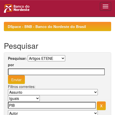
Skip
navigation
DSpace - BNB - Banco do Nordeste do Brasil
Pesquisar
Pesquisar:
por
Filtros correntes: