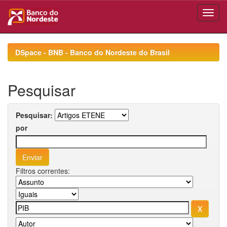
Skip
navigation
DSpace - BNB - Banco do Nordeste do Brasil
Pesquisar
Pesquisar:
por
Filtros correntes: