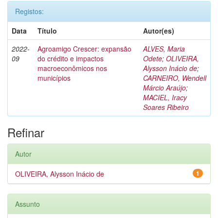
Registos:
Data
Título
Autor(es)
2022-
Agroamigo Crescer: expansão
ALVES, Maria
09
do crédito e impactos
Odete
;
OLIVEIRA,
macroeconômicos nos
Alysson Inácio de
;
municípios
CARNEIRO, Wendell
Márcio Araújo
;
MACIEL, Iracy
Soares Ribeiro
Refinar
Autor
OLIVEIRA, Alysson Inácio de
1
Assunto