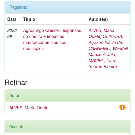
Registos:
Data
Título
Autor(es)
2022-
Agroamigo Crescer: expansão
ALVES, Maria
09
do crédito e impactos
Odete
;
OLIVEIRA,
macroeconômicos nos
Alysson Inácio de
;
municípios
CARNEIRO, Wendell
Márcio Araújo
;
MACIEL, Iracy
Soares Ribeiro
Refinar
Autor
ALVES, Maria Odete
1
Assunto