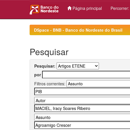
Página principal
Percorrer
Skip
navigation
DSpace - BNB - Banco do Nordeste do Brasil
Pesquisar
Pesquisar:
por
Filtros correntes: