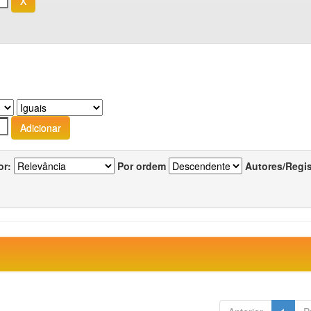
or:
Por ordem
Autores/Regi