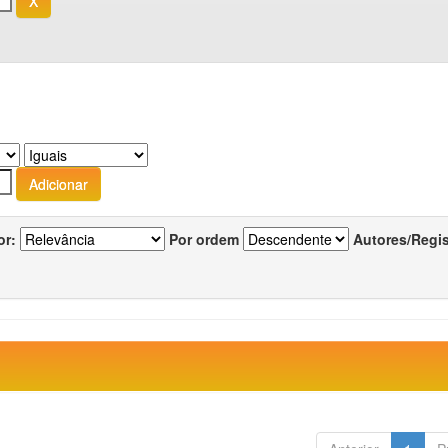
or:
Por ordem
Autores/Regi