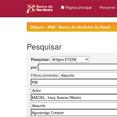
Página principal
Percorrer
Skip
navigation
DSpace - BNB - Banco do Nordeste do Brasil
Pesquisar
Pesquisar:
por
Filtros correntes: