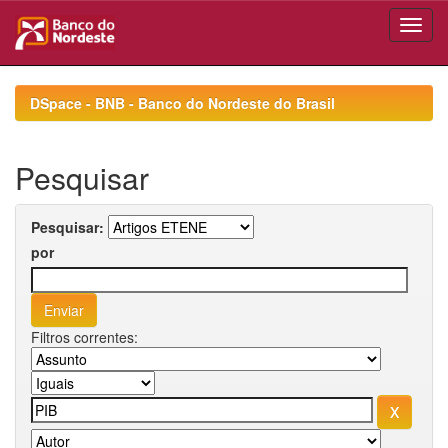
Skip
navigation
DSpace - BNB - Banco do Nordeste do Brasil
Pesquisar
Pesquisar:
por
Filtros correntes: