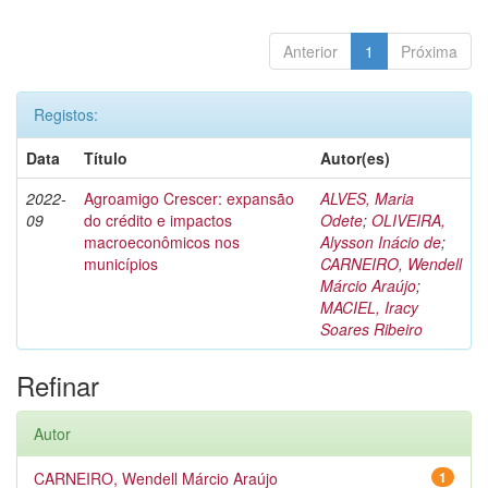
Anterior
1
Próxima
Registos:
Data
Título
Autor(es)
2022-
Agroamigo Crescer: expansão
ALVES, Maria
09
do crédito e impactos
Odete
;
OLIVEIRA,
macroeconômicos nos
Alysson Inácio de
;
municípios
CARNEIRO, Wendell
Márcio Araújo
;
MACIEL, Iracy
Soares Ribeiro
Refinar
Autor
CARNEIRO, Wendell Márcio Araújo
1