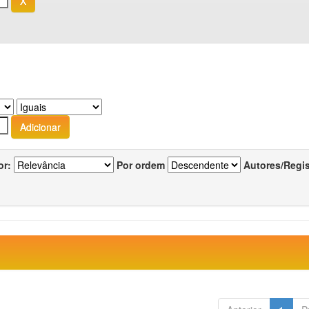
or:
Por ordem
Autores/Regi