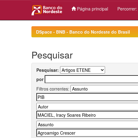
Página principal
Percorrer
Skip
navigation
DSpace - BNB - Banco do Nordeste do Brasil
Pesquisar
Pesquisar:
por
Filtros correntes: