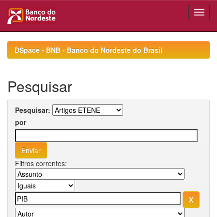
Skip
navigation
DSpace - BNB - Banco do Nordeste do Brasil
Pesquisar
Pesquisar:
por
Filtros correntes: