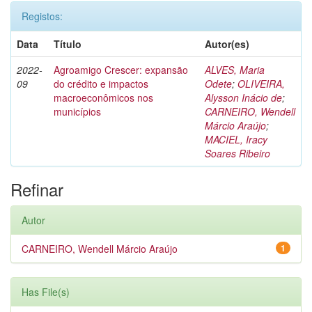
Registos:
Data
Título
Autor(es)
2022-
Agroamigo Crescer: expansão
ALVES, Maria
09
do crédito e impactos
Odete
;
OLIVEIRA,
macroeconômicos nos
Alysson Inácio de
;
municípios
CARNEIRO, Wendell
Márcio Araújo
;
MACIEL, Iracy
Soares Ribeiro
Refinar
Autor
CARNEIRO, Wendell Márcio Araújo
1
Has File(s)