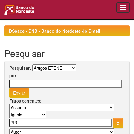
Skip
navigation
DSpace - BNB - Banco do Nordeste do Brasil
Pesquisar
Pesquisar:
por
Filtros correntes: