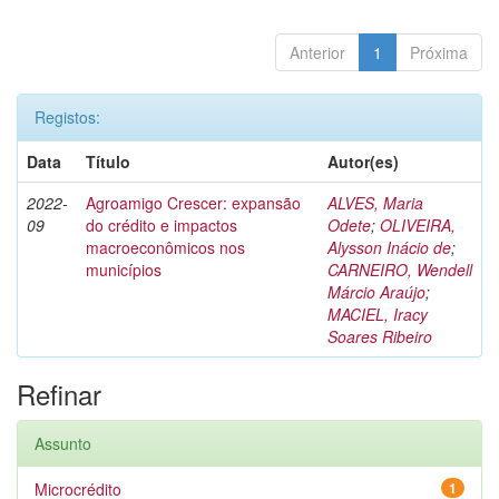
Anterior
1
Próxima
Registos:
Data
Título
Autor(es)
2022-
Agroamigo Crescer: expansão
ALVES, Maria
09
do crédito e impactos
Odete
;
OLIVEIRA,
macroeconômicos nos
Alysson Inácio de
;
municípios
CARNEIRO, Wendell
Márcio Araújo
;
MACIEL, Iracy
Soares Ribeiro
Refinar
Assunto
Microcrédito
1