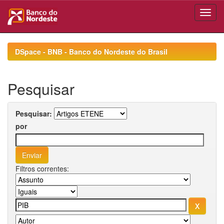
Skip
navigation
DSpace - BNB - Banco do Nordeste do Brasil
Pesquisar
Pesquisar:
por
Filtros correntes: