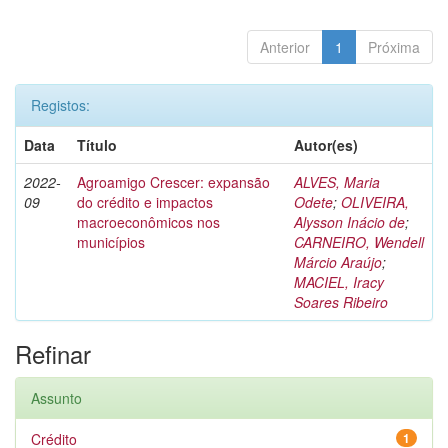
Anterior
1
Próxima
Registos:
Data
Título
Autor(es)
2022-
Agroamigo Crescer: expansão
ALVES, Maria
09
do crédito e impactos
Odete
;
OLIVEIRA,
macroeconômicos nos
Alysson Inácio de
;
municípios
CARNEIRO, Wendell
Márcio Araújo
;
MACIEL, Iracy
Soares Ribeiro
Refinar
Assunto
Crédito
1