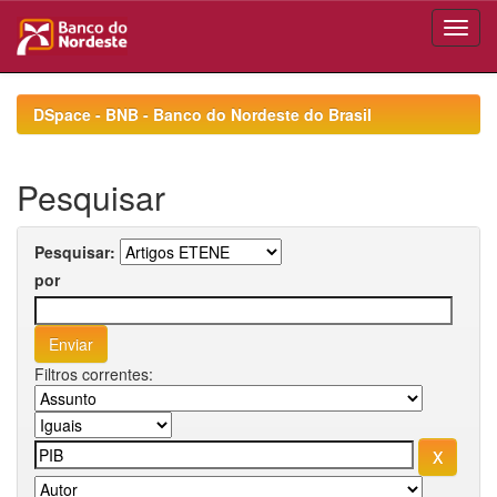
Skip
navigation
DSpace - BNB - Banco do Nordeste do Brasil
Pesquisar
Pesquisar:
por
Filtros correntes: