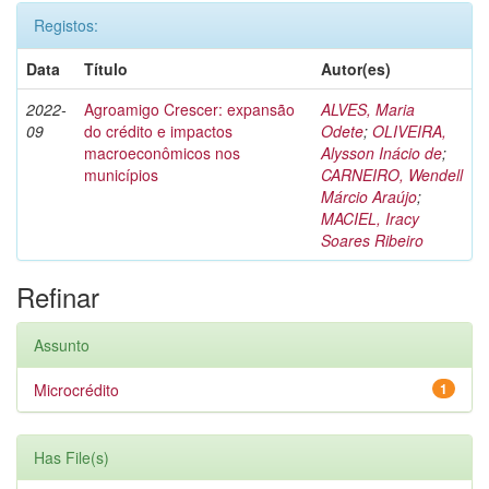
Registos:
Data
Título
Autor(es)
2022-
Agroamigo Crescer: expansão
ALVES, Maria
09
do crédito e impactos
Odete
;
OLIVEIRA,
macroeconômicos nos
Alysson Inácio de
;
municípios
CARNEIRO, Wendell
Márcio Araújo
;
MACIEL, Iracy
Soares Ribeiro
Refinar
Assunto
Microcrédito
1
Has File(s)