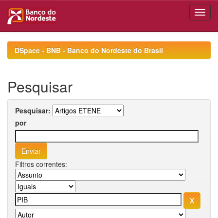
Skip
navigation
DSpace - BNB - Banco do Nordeste do Brasil
Pesquisar
Pesquisar:
por
Filtros correntes: