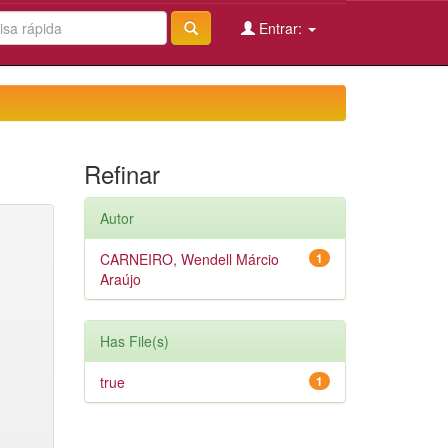
Entrar:
Refinar
Autor
CARNEIRO, Wendell Márcio
1
Araújo
Has File(s)
true
1