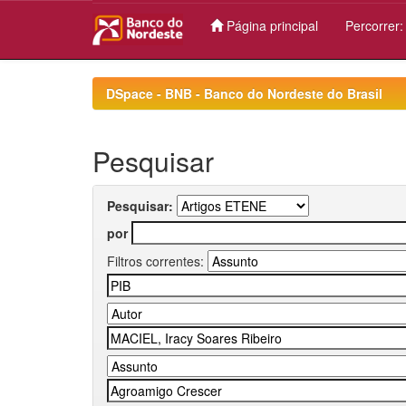
Página principal
Percorrer
Skip
navigation
DSpace - BNB - Banco do Nordeste do Brasil
Pesquisar
Pesquisar:
por
Filtros correntes: