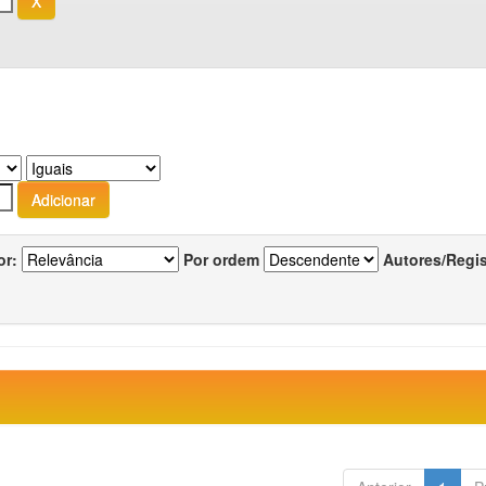
or:
Por ordem
Autores/Regi