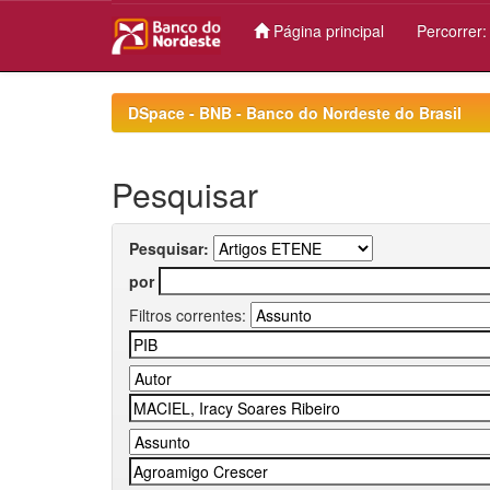
Página principal
Percorrer
Skip
navigation
DSpace - BNB - Banco do Nordeste do Brasil
Pesquisar
Pesquisar:
por
Filtros correntes: