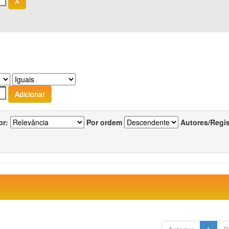
or:
Por ordem
Autores/Regi